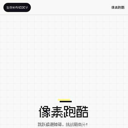
像素跑酷
生存斧AXEDEV
像素跑酷
跳跃躲避障碍，挑战最高分！