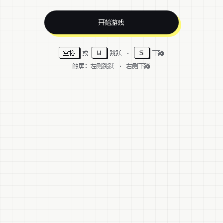
开始游戏
或
跳跃 ·
下蹲
空格
W
S
触屏：左侧跳跃 · 右侧下蹲
跳
蹲